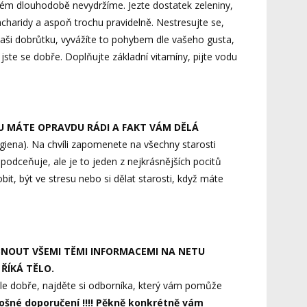
rém dlouhodobě nevydržíme. Jezte dostatek zeleniny,
acharidy a aspoň trochu pravidelně. Nestresujte se,
vaši dobrůtku, vyvážíte to pohybem dle vašeho gusta,
 jste se dobře. Doplňujte základní vitamíny, pijte vodu
OU MÁTE OPRAVDU RÁDI
A FAKT VÁM DĚLÁ
giena). Na chvíli zapomenete na všechny starosti
 podceňuje, ale je to jeden z nejkrásnějších pocitů
bit, být ve stresu nebo si dělat starosti, když máte
LBNOUT VŠEMI TĚMI INFORMACEMI NA NETU
ŘÍKÁ TĚLO.
ěle dobře, najděte si odborníka, který vám pomůže
ošné doporučení !!!!
Pěkně konkrétně vám