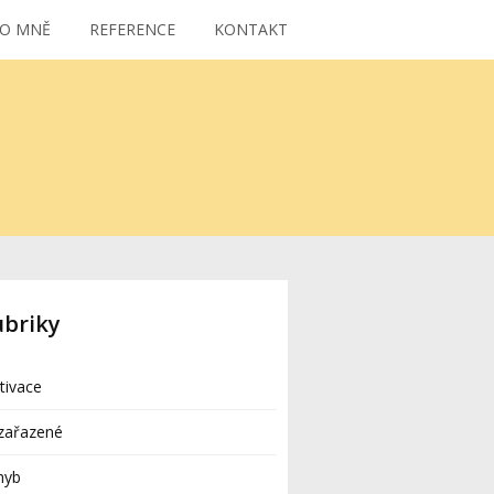
O MNĚ
REFERENCE
KONTAKT
ubriky
tivace
zařazené
hyb