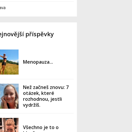
ava
jnovější příspěvky
Menopauza...
Než začneš znovu: 7
otázek, které
rozhodnou, jestli
vydržíš.
Všechno je to o