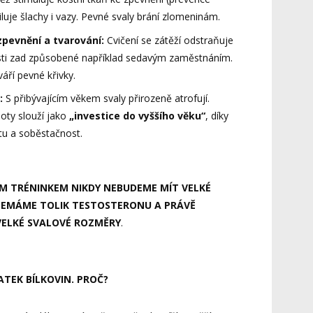
uje šlachy i vazy. Pevné svaly brání zlomeninám.
zpevnění a tvarování:
Cvičení se zátěží odstraňuje
sti zad způsobené například sedavým zaměstnáním.
áří pevné křivky.
:
S přibývajícím věkem svaly přirozeně atrofují.
oty slouží jako
„investice do vyššího věku“
, díky
litu a soběstačnost.
ÝM TRÉNINKEM NIKDY NEBUDEME MÍT VELKÉ
 NEMÁME TOLIK TESTOSTERONU A PRÁVĚ
VELKÉ SVALOVÉ ROZMĚRY
.
ATEK BÍLKOVIN.
PROČ?