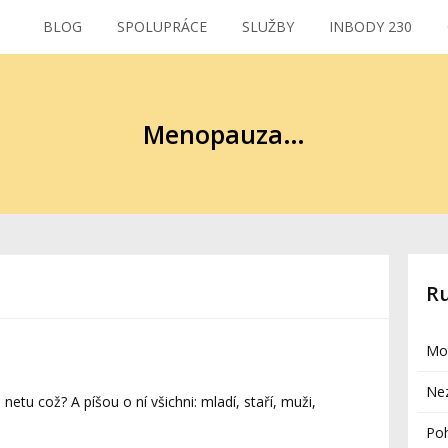
BLOG
SPOLUPRÁCE
SLUŽBY
INBODY 230
Menopauza…
R
Mo
Ne
netu což? A píšou o ní všichni: mladí, staří, muži,
Po