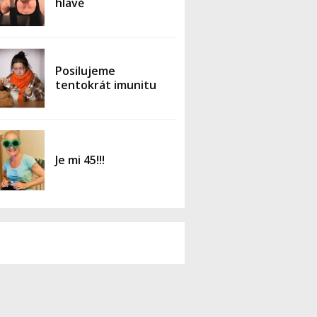
hlavě
Posilujeme
tentokrát imunitu
Je mi 45!!!