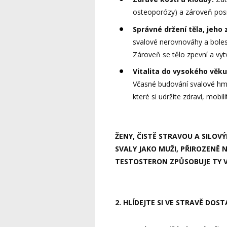
osteoporózy) a zároveň posil
Správné držení těla, jeho 
svalové nerovnováhy a bole
Zároveň se tělo zpevní a vytv
Vitalita do vysokého věku
Včasné budování svalové hm
které si udržíte zdraví, mobi
ŽENY, ČISTĚ STRAVOU A SILOV
SVALY JAKO MUŽI, PŘIROZENĚ
TESTOSTERON ZPŮSOBUJE TY 
2. HLÍDEJTE SI VE STRAVĚ DOST