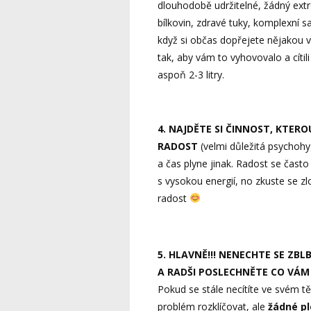
dlouhodobě udržitelné, žádný ext
bílkovin, zdravé tuky, komplexní s
když si občas dopřejete nějakou 
tak, aby vám to vyhovovalo a cítili
aspoň 2-3 litry.
4. NAJDĚTE SI ČINNOST, KTER
RADOST
(velmi důležitá psychohy
a čas plyne jinak. Radost se často
s vysokou energií, no zkuste se zlo
radost
5. HLAVNĚ!!! NENECHTE SE ZB
A RADŠI POSLECHNĚTE CO VÁM 
Pokud se stále necítíte ve svém t
problém rozklíčovat, ale
žádné pl