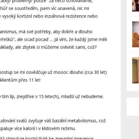
statky/ problémy/ potíže“ za něco schováváme,
hůř se soustředím, jsem víc unavená, nic mi
 vysoký kortizol nebo inzulínová rezistence nebo
hanismus, má své potřeby, aby dobře a dlouho
hřešků“, ale ocaď pocaď … Já vím, že každý jsme měli
 základy, ale zbytek si můžeme ovlivnit sami, což?
o postup se mi osvědčuje už moooc dlouho (cca 30 let)
klientům přes 11 let:
v tím líp, (nejdříve v 15 letech), mladší už nebudeme.
dování svalů zvyšuje váš bazální metabolismus, což
aluje více kalorií i v klidovém režimu.
ěž stimuluje kostní tkáň ke zpevnění (prevence