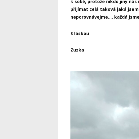
k sobě, protože nikdo jiný ná
přijímat celá taková jaká jsem
neporovnávejme…, každá
jsme
S láskou
Zuzka