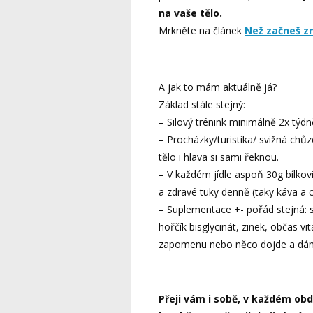
na vaše tělo.
Mrkněte na článek
Než začneš z
A jak to mám aktuálně já?
Základ stále stejný:
– Silový trénink minimálně 2x týdn
– Procházky/turistika/ svižná chůz
tělo i hlava si sami řeknou.
– V každém jídle aspoň 30g bílkovi
a zdravé tuky denně (taky káva a c
– Suplementace +- pořád stejná: s
hořčík bisglycinát, zinek, občas v
zapomenu nebo něco dojde a dám 
Přeji vám i sobě, v každém obd