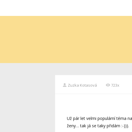
Zuzka Kotasová
723x
Už pár let velmi populární téma na 
ženy… tak já se taky přidám :-))).