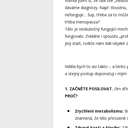
Všimla jsem si, že rádi své „nedo
dáváme diagnózy. Např. tloustnu, 
nefunguje… šup, třeba za to může
třeba menopauza?
Tělo je neskutečný fungující mec
fungovalo. Zvládne i spoustu „pro
jiný start, rodiče nám dali nějaké
Viděla bych to asi takto – a tent
a stejný postup doporučuji i mým 
1. ZAČNĚTE POSILOVAT
, čím dří
PROČ?
Zrychlení metabolismu:
Bu
znamená, že tělo přirozeně sp
Zdravé kosti a klouby:
Zát