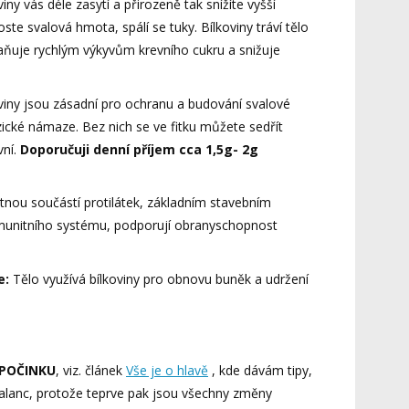
iny vás déle zasytí a přirozeně tak snížíte vyšší
ste svalová hmota, spálí se tuky. Bílkoviny tráví tělo
raňuje rychlým výkyvům krevního cukru a snižuje
oviny jsou zásadní pro ochranu a budování svalové
ické námaze. Bez nich se ve fitku můžete sedřít
vní.
Doporučuji denní příjem cca 1,5g- 2g
tnou součástí protilátek, základním stavebním
unitního systému, podporují obranyschopnost
e:
Tělo využívá bílkoviny pro obnovu buněk a udržení
DPOČINKU
, viz. článek
Vše je o hlavě
, kde dávám tipy,
t balanc, protože teprve pak jsou všechny změny