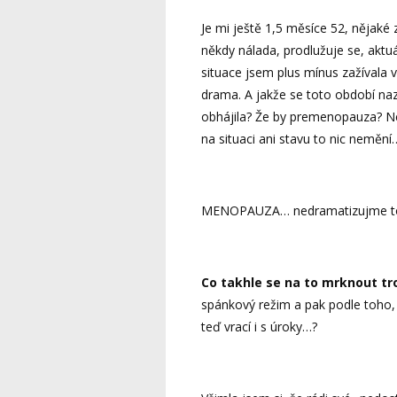
Je mi ještě 1,5 měsíce 52, nějaké
někdy nálada, prodlužuje se, akt
situace jsem plus mínus zažívala v
drama. A jakže se toto období na
obhájila? Že by premenopauza? N
na situaci ani stavu to nic nemění…
MENOPAUZA… nedramatizujme to 
Co takhle se na to mrknout tro
spánkový režim a pak podle toho, 
teď vrací i s úroky…?