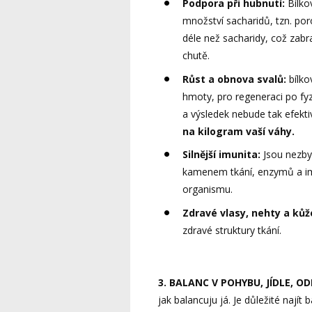
Podpora při hubnutí:
Bílkov
množství sacharidů, tzn. poro
déle než sacharidy, což zab
chutě.
Růst a obnova svalů:
bílk
hmoty, pro regeneraci po fyz
a výsledek nebude tak efekti
na kilogram vaší váhy.
Silnější imunita:
Jsou nezby
kamenem tkání, enzymů a im
organismu.
Zdravé vlasy, nehty a kůž
zdravé struktury tkání.
3. BALANC V POHYBU, JÍDLE, O
jak balancuju já. Je důležité nají