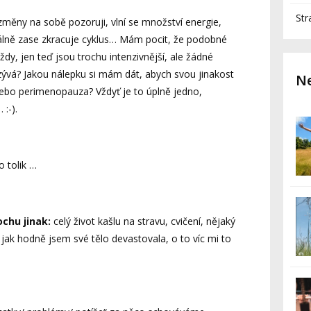
Str
 změny na sobě pozoruji, vlní se množství energie,
uálně zase zkracuje cyklus… Mám pocit, že podobné
ždy, jen teď jsou trochu intenzivnější, ale žádné
zývá? Jakou nálepku si mám dát, abych svou jinakost
Ne
ebo perimenopauza? Vždyť je to úplně jedno,
 :-).
tolik …
chu jinak:
celý život kašlu na stravu, cvičení, nějaký
jak hodně jsem své tělo devastovala, o to víc mi to