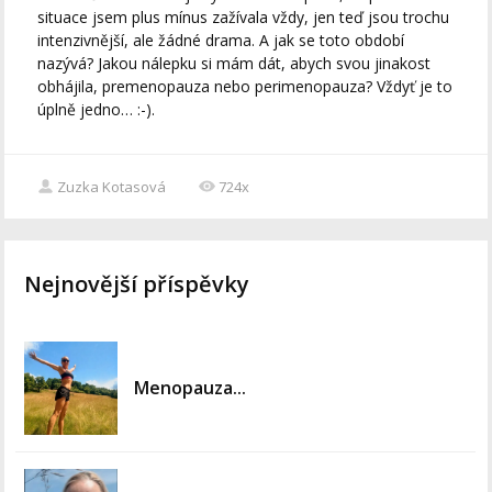
situace jsem plus mínus zažívala vždy, jen teď jsou trochu
intenzivnější, ale žádné drama. A jak se toto období
nazývá? Jakou nálepku si mám dát, abych svou jinakost
obhájila, premenopauza nebo perimenopauza? Vždyť je to
úplně jedno… :-).
Zuzka Kotasová
724x
Nejnovější příspěvky
Menopauza...