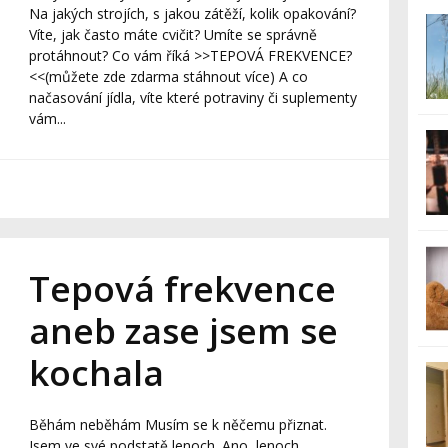
Na jakých strojích, s jakou zátěží, kolik opakování?
Víte, jak často máte cvičit? Umíte se správně
protáhnout? Co vám říká >>TEPOVÁ FREKVENCE?
<<(můžete zde zdarma stáhnout více) A co
načasování jídla, víte které potraviny či suplementy
vám...
Tepová frekvence
aneb zase jsem se
kochala
Běhám neběhám Musím se k něčemu přiznat.
Jsem ve své podstatě lenoch. Ano, lenoch