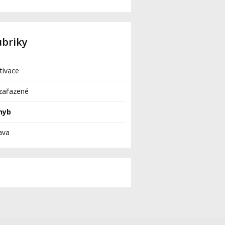
ubriky
tivace
zařazené
hyb
ava