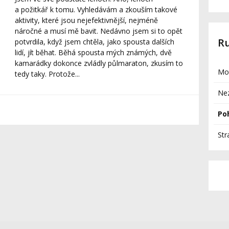
a požitkář k tomu. Vyhledávám a zkouším takové
aktivity, které jsou nejefektivnější, nejméně
náročné a musí mě bavit. Nedávno jsem si to opět
R
potvrdila, když jsem chtěla, jako spousta dalších
lidí, jít běhat. Běhá spousta mých známých, dvě
kamarádky dokonce zvládly půlmaraton, zkusím to
Mo
tedy taky. Protože...
Ne
Po
Str