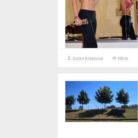
Zuzka Kotasová
5853x