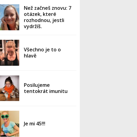
Než začneš znovu: 7
otázek, které
rozhodnou, jestli
vydržíš.
Všechno je to o
hlavě
Posilujeme
tentokrát imunitu
Je mi 45!!!