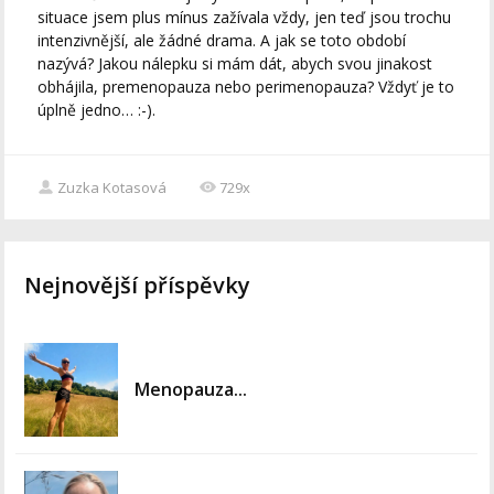
situace jsem plus mínus zažívala vždy, jen teď jsou trochu
intenzivnější, ale žádné drama. A jak se toto období
nazývá? Jakou nálepku si mám dát, abych svou jinakost
obhájila, premenopauza nebo perimenopauza? Vždyť je to
úplně jedno… :-).
Zuzka Kotasová
729x
Nejnovější příspěvky
Menopauza...