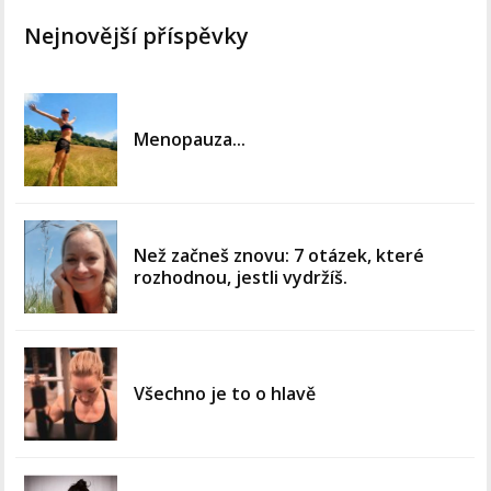
Nejnovější příspěvky
Menopauza...
Než začneš znovu: 7 otázek, které
rozhodnou, jestli vydržíš.
Všechno je to o hlavě