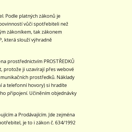
l. Podle platných zákonů je
povinností vůči spotřebiteli než
ským zákoníkem, tak zákonem
P, která slouží výhradně
ena prostřednictvím PROSTŘEDKŮ
 protože ji uzavírají přes webové
omunikačních prostředků. Náklady
a telefonní hovory) si hradíte
ého připojení. Učiněním objednávky
jícím a Prodávajícím. Jde zejména
otřebitel, je to i zákon č. 634/1992