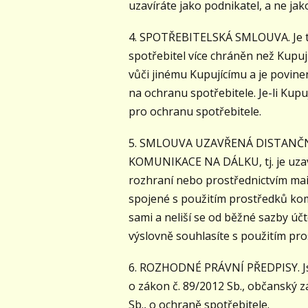
uzavíráte jako podnikatel, a ne jak
4. SPOTŘEBITELSKÁ SMLOUVA. Je to 
spotřebitel více chráněn než Kupují
vůči jinému Kupujícímu a je povi
na ochranu spotřebitele. Je-li Kupu
pro ochranu spotřebitele.
5. SMLOUVA UZAVŘENÁ DISTANČNÍM
KOMUNIKACE NA DÁLKU, tj. je uzavře
rozhraní nebo prostřednictvím ma
spojené s použitím prostředků komu
sami a neliší se od běžné sazby ú
výslovně souhlasíte s použitím pr
6. ROZHODNÉ PRÁVNÍ PŘEDPISY. Jsou
o zákon č. 89/2012 Sb., občanský zá
Sb., o ochraně spotřebitele.