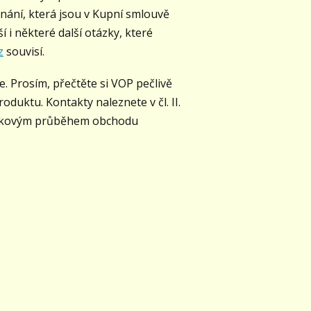
dnání, která jsou v Kupní smlouvě
 i některé další otázky, které
z
souvisí.
e. Prosím, přečtěte si VOP pečlivě
duktu. Kontakty naleznete v čl. II.
 s takovým průběhem obchodu