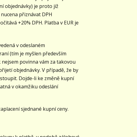
í objednávky) je proto již
m nucena přiznávat DPH
ipočítává +20% DPH. Platba v EUR je
uvedená v odeslaném
aní (tím je myšlen především
ak nejsem povinna vám za takovou
ijetí objednávky. V případě, že by
dstoupit. Dojde-li ke změně kupní
latná v okamžiku odeslání
zaplacení sjednané kupní ceny.