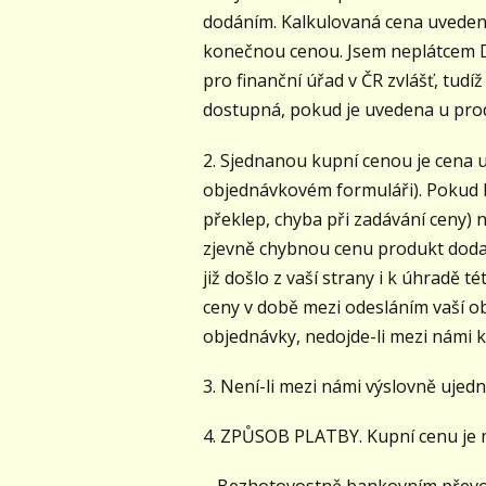
dodáním. Kalkulovaná cena uvedená 
konečnou cenou. Jsem neplátcem D
pro finanční úřad v ČR zvlášť, tud
dostupná, pokud je uvedena u pro
2. Sjednanou kupní cenou je cena
objednávkovém formuláři). Pokud b
překlep, chyba při zadávání ceny)
zjevně chybnou cenu produkt dodat,
již došlo z vaší strany i k úhradě
ceny v době mezi odesláním vaší ob
objednávky, nedojde-li mezi námi k
3. Není-li mezi námi výslovně uje
4. ZPŮSOB PLATBY. Kupní cenu je m