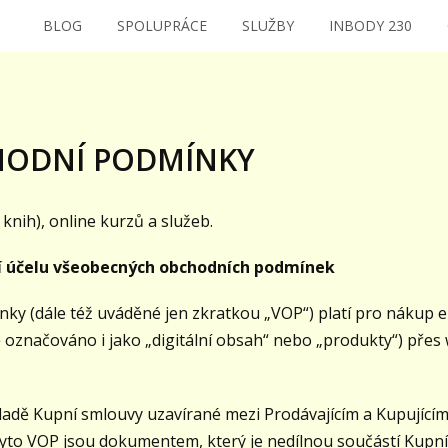
BLOG
SPOLUPRÁCE
SLUŽBY
INBODY 230
HODNÍ PODMÍNKY
knih), online kurzů a služeb.
ní účelu všeobecných obchodních podmínek
ky (dále též uváděné jen zkratkou „VOP“) platí pro nákup e
ně označováno i jako „digitální obsah“ nebo „produkty“) pře
adě Kupní smlouvy uzavírané mezi Prodávajícím a Kupujícím
. Tyto VOP jsou dokumentem, který je nedílnou součástí Kup