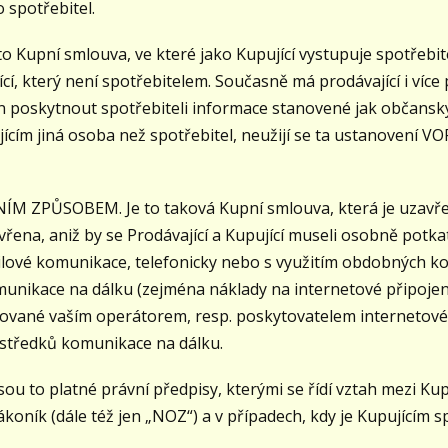
o spotřebitel.
Kupní smlouva, ve které jako Kupující vystupuje spotřebite
cí, který není spotřebitelem. Současně má prodávající i více 
nen poskytnout spotřebiteli informace stanovené jak občan
jícím jiná osoba než spotřebitel, neužijí se ta ustanovení VO
 ZPŮSOBEM. Je to taková Kupní smlouva, která je uzavř
na, aniž by se Prodávající a Kupující museli osobně potkat,
ilové komunikace, telefonicky nebo s využitím obdobných k
nikace na dálku (zejména náklady na internetové připojení 
čtované vaším operátorem, resp. poskytovatelem internetov
ostředků komunikace na dálku.
 to platné právní předpisy, kterými se řídí vztah mezi Kupu
koník (dále též jen „NOZ“) a v případech, kdy je Kupujícím sp