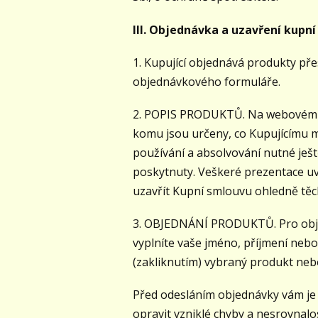
III. Objednávka a uzavření kupn
1. Kupující objednává produkty př
objednávkového formuláře.
2. POPIS PRODUKTŮ. Na webovém ro
komu jsou určeny, co Kupujícímu mo
používání a absolvování nutné ješ
poskytnuty. Veškeré prezentace uv
uzavřít Kupní smlouvu ohledně těc
3. OBJEDNÁNÍ PRODUKTŮ. Pro objed
vyplníte vaše jméno, příjmení nebo
(zakliknutím) vybraný produkt neb
Před odesláním objednávky vám je
opravit vzniklé chyby a nesrovnalo