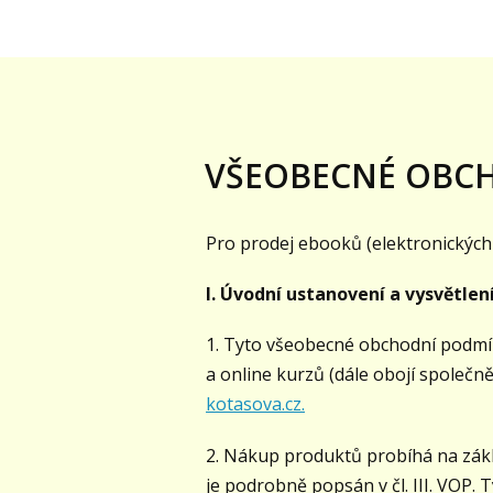
VŠEOBECNÉ OBC
Pro prodej ebooků (elektronických 
I. Úvodní ustanovení a vysvětle
1. Tyto všeobecné obchodní podmín
a online kurzů (dále obojí společ
kotasova.cz.
2. Nákup produktů probíhá na zákl
je podrobně popsán v čl. III. VOP