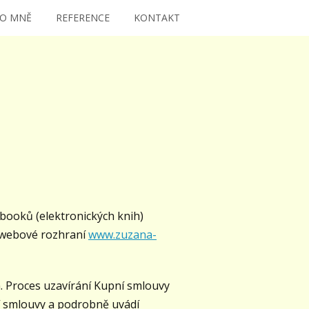
O MNĚ
REFERENCE
KONTAKT
booků (elektronických knih)
s webové rozhraní
www.zuzana-
. Proces uzavírání Kupní smlouvy
ní smlouvy a podrobně uvádí