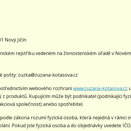
01 Nový Jičín
enském rejstříku vedeném na živnostenském úřadě v Novém Ji
ké pošty: zuzka@zuzana-kotasova.cz
prostřednictvím webového rozhraní
www.zuzana-kotasova.cz
u
ý z produktů. Kupujícím může být podnikatel (podnikající f
 akciová společnost) anebo spotřebitel.
podle zákona rozumí fyzická osoba, která nejedná v rámci s
ání. Pokud jste fyzická osoba a do objednávky uvedete IČO