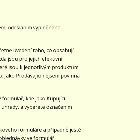
tém, odesláním vyplněného
tně uvedení toho, co obsahují,
a jsou pro jejich efektivní
teré jsou k jednotlivým produktům
. Jako Prodávající nejsem povinna
ormulář, kde jako Kupující
ob úhrady, a vyberete označením
kového formuláře a případně ještě
objednávky ve formuláři.