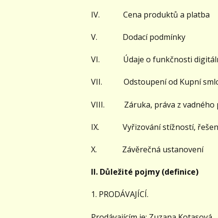
IV. Cena produktů a platba
V. Dodací podmínky
VI. Údaje o funkčnosti digitáln
VII. Odstoupení od Kupní sml
VIII. Záruka, práva z vadného p
IX. Vyřizování stížností, řešení
X. Závěrečná ustanovení
II. Důležité pojmy (definice)
1. PRODÁVAJÍCÍ.
Prodávajícím je: Zuzana Kotasová