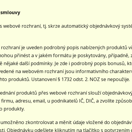
í smlouvy
es webové rozhraní, tj. skrze automatický objednávkový sys
zhraní je uveden podrobný popis nabízených produktů vče
hou přinést a v jakém formátu je poskytovány, případně, zd
tě nějaké další podmínky. Je zde i podrobný popis bonusů, k
edené na webovém rozhraní jsou informativního charakteru
hto produktů. Ustanovení § 1732 odst. 2. NOZ se nepoužije.
nání produktů přes webové rozhraní slouží objednávkový f
 firmu, adresu, email, u podnikatelů IČ, DIČ, a zvolíte způs
o produkty.
 umožněno zkontrolovat a měnit údaje vložené do objednáv
sti. Objednávku odešlete kliknutím na tlačítko s potvrzením 