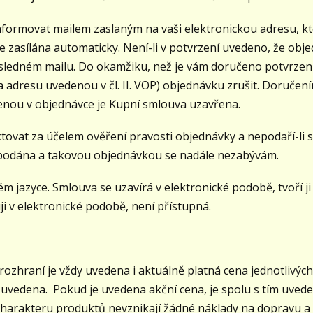
formovat mailem zaslaným na vaši elektronickou adresu, kte
 zasílána automaticky. Není-li v potvrzení uvedeno, že obj
ásledném mailu. Do okamžiku, než je vám doručeno potvrzení o
adresu uvedenou v čl. II. VOP) objednávku zrušit. Doručení
enou v objednávce je Kupní smlouva uzavřena.
vat za účelem ověření pravosti objednávky a nepodaří-li s
 podána a takovou objednávkou se nadále nezabývám.
m jazyce. Smlouva se uzavírá v elektronické podobě, tvoří ji 
ji v elektronické podobě, není přístupná.
raní je vždy uvedena i aktuálně platná cena jednotlivých 
uvedena. Pokud je uvedena akční cena, je spolu s tím uvede
charakteru produktů nevznikají žádné náklady na dopravu a a