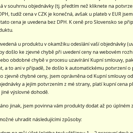
v souhrnu objednávky (tj. předtím než kliknete na potvrzen
PH, tudíž cena v CZK je konečná, avšak u plateb v EUR jse
íž tato cena je uvedena bez DPH. K ceně pro Slovensko se př
duktu.
 uvedená u produktu v okamžiku odeslání vaší objednávky (
y došlo ke zjevné chybě při uvedení ceny na webovém rozhr
 nebo obdobné chybě v procesu uzavírání Kupní smlouvy, p
 a to ani v případě, že došlo k automatickému potvrzení o př
 této zjevně chybné ceny, jsem oprávněna od Kupní smlouvy o
jednávky a jejím potvrzením z mé strany, platí kupní cena p
 jiné výslovné dohodě.
dnáno jinak, jsem povinna vám produkty dodat až po úplném 
ožné uhradit následujícími způsoby: