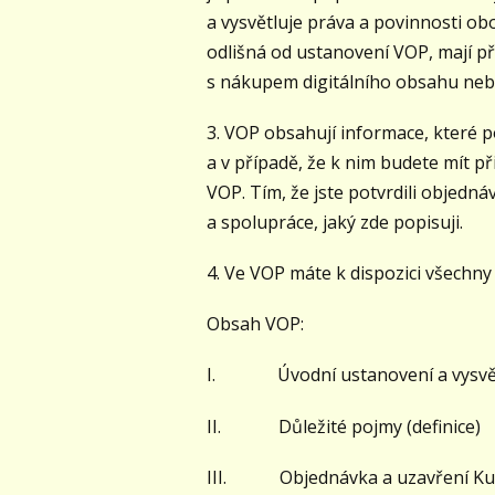
a vysvětluje práva a povinnosti ob
odlišná od ustanovení VOP, mají př
s nákupem digitálního obsahu neb
3. VOP obsahují informace, které po
a v případě, že k nim budete mít př
VOP. Tím, že jste potvrdili objedná
a spolupráce, jaký zde popisuji.
4. Ve VOP máte k dispozici všechny 
Obsah VOP:
I. Úvodní ustanovení a vysvětl
II. Důležité pojmy (definice)
III. Objednávka a uzavření Ku