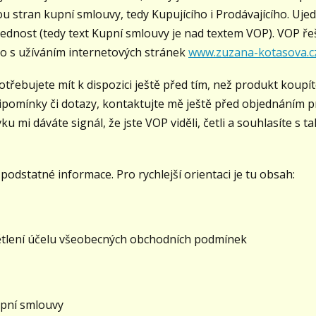
ou stran kupní smlouvy, tedy Kupujícího i Prodávajícího. Uje
ednost (tedy text Kupní smlouvy je nad textem VOP). VOP řeší
o s užíváním internetových stránek
www.zuzana-kotasova.c
třebujete mít k dispozici ještě před tím, než produkt koupít
ipomínky či dotazy, kontaktujte mě ještě před objednáním pro
vku mi dáváte signál, že jste VOP viděli, četli a souhlasíte
podstatné informace. Pro rychlejší orientaci je tu obsah:
ení účelu všeobecných obchodních podmínek
pní smlouvy